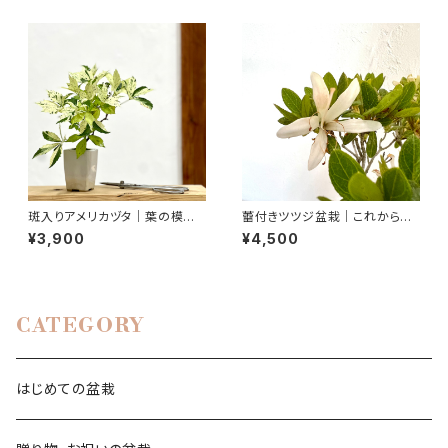
斑入りアメリカヅタ｜葉の模様
蕾付きツツジ盆栽｜これから楽
を楽しむ盆栽｜高さ約23cm
しむ一点物｜高さ約21cm
¥3,900
¥4,500
CATEGORY
はじめての盆栽