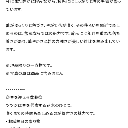
今はまだ静かに佇みながら、枝先にはしっかりと春の準備が整っ
ています。
蕾がゆっくりと色づき、やがて花が咲く。その移ろいを間近で楽し
めるのは、盆栽ならではの魅力です。幹元には年月を重ねた落ち
着きがあり、華やかさと幹の力強さが美しい対比を生み出してい
ます。
※現品限りの一点物です。
※写真の卓は商品に含みません
----------
◎春を迎える盆栽◎
ツツジは春を代表する花木のひとつ。
咲くまでの時間も楽しめるのが蕾付きの魅力です。
・お誕生日の贈り物