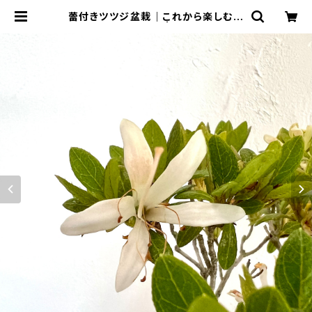
蕾付きツツジ盆栽｜これから楽しむ一
点物｜高さ約21cm | BONSAI Lab
o ウェブショップ