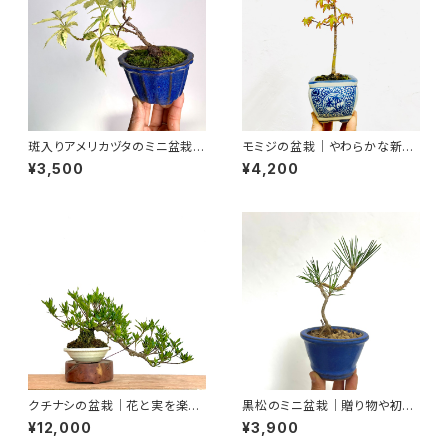
斑入りアメリカヅタのミニ盆栽｜
モミジの盆栽｜やわらかな新緑
高さ 約15cm
を楽しむ一点物｜高さ約26cm
¥3,500
¥4,200
クチナシの盆栽｜花と実を楽し
黒松のミニ盆栽｜贈り物や初心
む｜高さ約20cm
者さん向け｜高さ約19cm
¥12,000
¥3,900