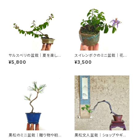
サルスベリの盆栽｜夏を楽しむ
スイレンボクのミニ盆栽｜花を
一点物｜高さ約20cm
楽しむ一点物｜高さ約10cm
¥5,800
¥3,500
黒松のミニ盆栽｜贈り物や初心
黒松文人盆栽｜ショップやギャラ