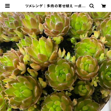
ツメレンゲ｜多肉の寄せ植え 一点物
｜直径約12cm | BONSAI Labo ウ
ェブショップ