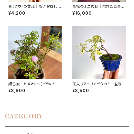
桑（クワ）の盆栽｜高さ 約31cm
黒松のミニ盆栽｜侘びた風景を
幅25cm
映す一点物｜高さ約17cm
¥4,200
¥16,000
姫乙女 ヒメオトメ（バラのミニ
斑入りアメリカヅタのミニ盆栽｜
盆栽）手びねり鉢｜高さ 約18c
高さ 約15cm
¥3,800
¥3,500
m
CATEGORY