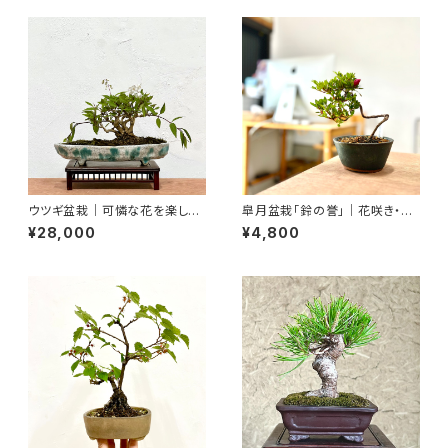
ウツギ盆栽｜可憐な花を楽しむ
皐月盆栽「鈴の誉」｜花咲き・蕾
一点物（鉢は文山）｜高さ約17c
付きの一点物｜高さ約20cm
¥28,000
¥4,800
m