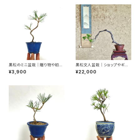
黒松のミニ盆栽｜贈り物や初心
黒松文人盆栽｜ショップやギャラ
者さん向け｜高さ約25cm
リーの空間演出に｜高さ約25c
¥3,900
¥22,000
m