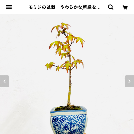
モミジの盆栽｜やわらかな新緑を楽し
む一点物｜高さ約26cm | BONSAI
Labo ウェブショップ