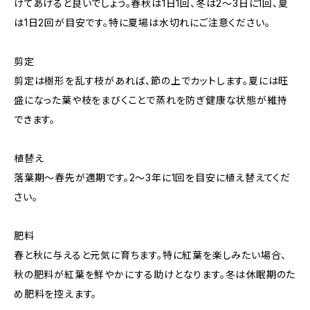
けてあげると良いでしょう。春秋は1日1回、冬は2～3日に1回、夏
は1日2回が目安です。特に夏場は水切れにご注意ください。
剪定
剪定は樹形を乱す枝があれば、節の上でカットします。夏には旺
盛になった葉や枝をまびくことで蒸れを防ぎ健康な状態が維持
できます。
植替え
落葉期〜春先が適期です。2〜3年に1回を目安に植え替えてくだ
さい。
肥料
春と秋に与えると元気に育ちます。特に紅葉を楽しみたい場合、
秋の肥料が紅葉を鮮やかにする助けとなります。冬は休眠期のた
め肥料を控えます。