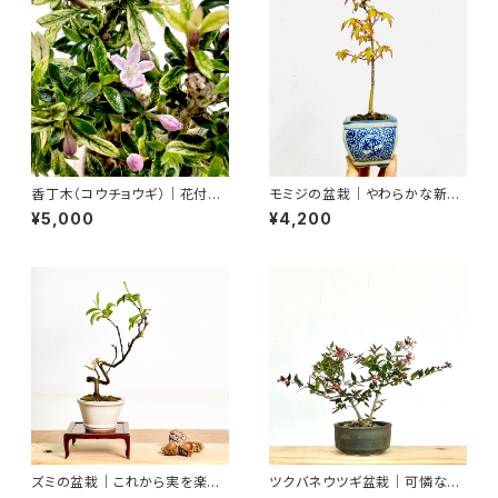
香丁木（コウチョウギ）｜花付き・
モミジの盆栽｜やわらかな新緑
蕾付きの一点物｜高さ約20cm
を楽しむ一点物｜高さ約26cm
¥5,000
¥4,200
ズミの盆栽｜これから実を楽し
ツクバネウツギ盆栽｜可憐な花