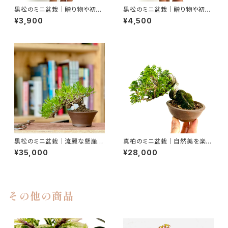
黒松のミニ盆栽｜贈り物や初心
黒松のミニ盆栽｜贈り物や初心
者さん向け｜高さ約19cm
者さん向け｜高さ約22cm
¥3,900
¥4,500
黒松のミニ盆栽｜流麗な懸崖を
真柏のミニ盆栽｜自然美を楽し
楽しむ一鉢｜高さ約15cm
む一鉢｜高さ約14cm
¥35,000
¥28,000
その他の商品