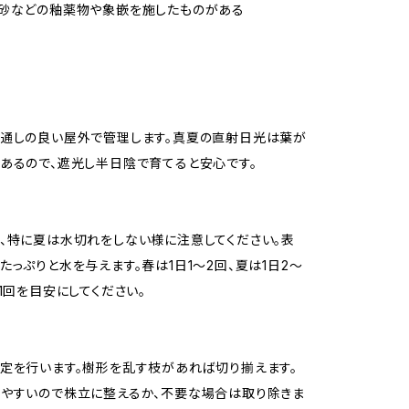
辰砂などの釉薬物や象嵌を施したものがある
通しの良い屋外で管理します。真夏の直射日光は葉が
あるので、遮光し半日陰で育てると安心です。
、特に夏は水切れをしない様に注意してください。表
たっぷりと水を与えます。春は1日1〜2回、夏は1日2〜
日1回を目安にしてください。
定を行います。樹形を乱す枝があれば切り揃えます。
やすいので株立に整えるか、不要な場合は取り除きま