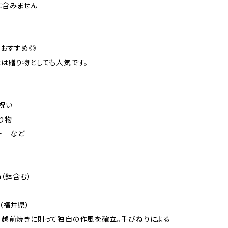
に含みません
もおすすめ◎
は贈り物としても人気です。
祝い
り物
ト など
m（鉢含む）
（福井県）
越前焼きに則って独自の作風を確立。手びねりによる