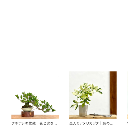
クチナシの盆栽｜花と実を楽
斑入りアメリカヅタ｜葉の模
しむ｜高さ約20cm
様を楽しむ盆栽｜高さ約23c