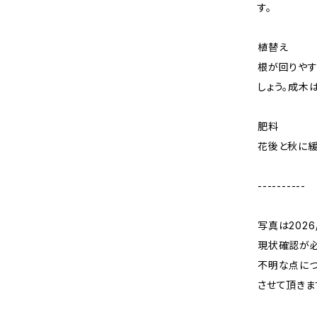
す。
植替え
根が回りやす
しょう。成木
肥料
花後と秋に緩
----------
写真は202
現状確認が必
不明な点につ
させて頂きま