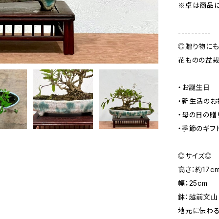
※卓は商品
----------
◎贈り物に
花ものの盆栽
・お誕生日
・新生活のお
・母の日の贈
・季節のギフ
◎サイズ◎
高さ：約17c
幅；25cm
鉢：越前文山
地元に伝わる