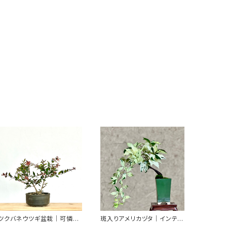
ツクバネウツギ盆栽｜可憐な
斑入りアメリカヅタ｜インテリ
花を楽しむ一点物｜高さ約25
アを楽しむ盆栽｜高さ約16c