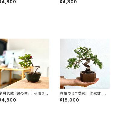
¥4,800
¥4,800
cm
m
皐月盆栽「鈴の誉」｜花咲き・
真柏のミニ盆栽 作家鉢 紅
蕾付きの一点物｜高さ約20c
小林｜高さ 約20cm
¥4,800
¥18,000
m