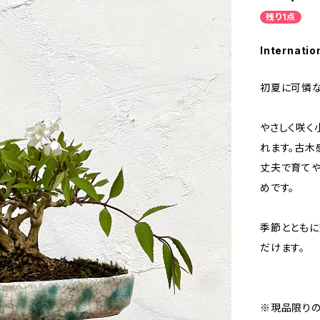
残り1点
Internatio
初夏に可憐な
やさしく咲く
れます。古木
丈夫で育てや
めです。
季節とともに
だけます。
※現品限りの