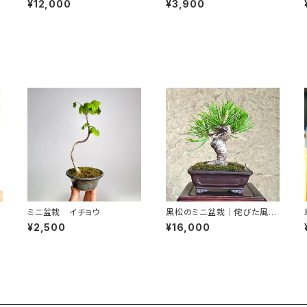
¥12,000
¥3,900
m
ミニ盆栽 イチョウ
黒松のミニ盆栽｜侘びた風景
5
を映す一点物｜高さ約17cm
¥2,500
¥16,000