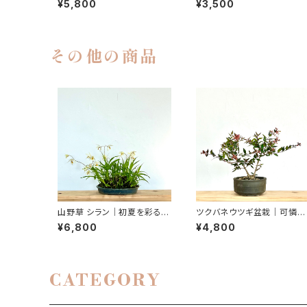
¥5,800
¥3,500
m
その他の商品
山野草 シラン｜初夏を彩るや
ツクバネウツギ盆栽｜可憐な
わらかな花｜育てやすい山野
花を楽しむ一点物｜高さ約2
¥6,800
¥4,800
草｜高さ25cm
cm
CATEGORY