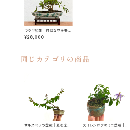
ウツギ盆栽｜可憐な花を楽し
む一点物（鉢は文山）｜高さ約
¥28,000
17cm
同じカテゴリの商品
サルスベリの盆栽｜夏を楽し
スイレンボクのミニ盆栽｜花
む一点物｜高さ約20cm
を楽しむ一点物｜高さ約10c