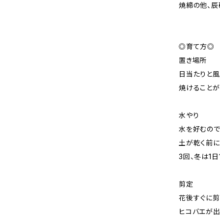
焼締の他、
◎育て方◎
置き場所
日当たりと風
焼けることが
水やり
水を好むので
土が乾く前に
3回、冬は1
剪定
花後すぐに剪
ヒコバエが出