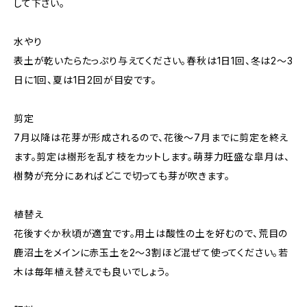
して下さい。
水やり
表土が乾いたらたっぷり与えてください。春秋は1日1回、冬は2～3
日に1回、夏は1日2回が目安です。
剪定
7月以降は花芽が形成されるので、花後〜7月までに剪定を終え
ます。剪定は樹形を乱す枝をカットします。萌芽力旺盛な皐月は、
樹勢が充分にあればどこで切っても芽が吹きます。
植替え
花後すぐか秋頃が適宜です。用土は酸性の土を好むので、荒目の
鹿沼土をメインに赤玉土を2～3割ほど混ぜて使ってください。若
木は毎年植え替えでも良いでしょう。