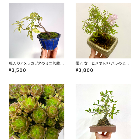
斑入りアメリカヅタのミニ盆栽｜
姫乙女 ヒメオトメ（バラのミニ
高さ 約15cm
盆栽）白長方鉢｜高さ 約18cm
¥3,500
¥3,800