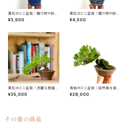
黒松のミニ盆栽｜贈り物や初心
黒松のミニ盆栽｜贈り物や初心
者さん向け｜高さ約19cm
者さん向け｜高さ約22cm
¥3,900
¥4,500
黒松のミニ盆栽｜流麗な懸崖を
真柏のミニ盆栽｜自然美を楽し
楽しむ一鉢｜高さ約15cm
む一鉢｜高さ約14cm
¥35,000
¥28,000
その他の商品