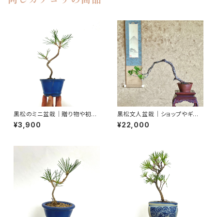
同じカテゴリの商品
黒松のミニ盆栽｜贈り物や初心
黒松文人盆栽｜ショップやギャラ
者さん向け｜高さ約25cm
リーの空間演出に｜高さ約25c
¥3,900
¥22,000
m