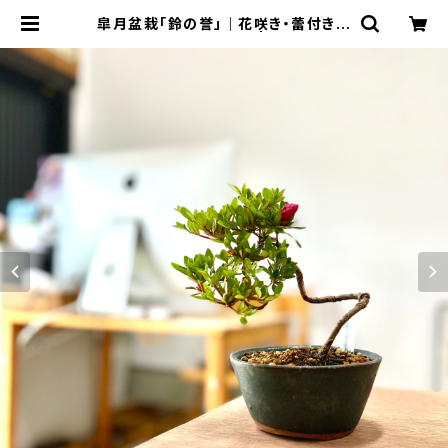
皐月盆栽「鈴の誉」｜花咲き・蕾付きの
一点物｜高さ約20cm | BONSAI L
abo ウェブショップ