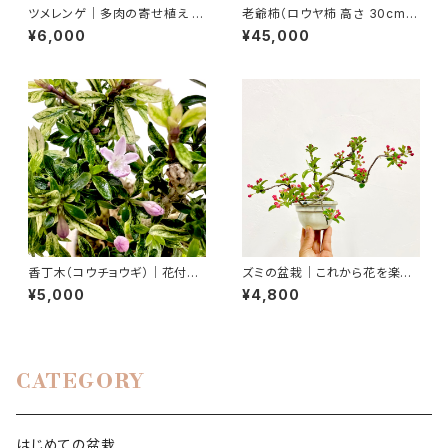
ツメレンゲ｜多肉の寄せ植え 一
老爺柿（ロウヤ柿 高さ 30cm）
点物｜直径約12cm
ミニ盆栽
¥6,000
¥45,000
香丁木（コウチョウギ）｜花付き・
ズミの盆栽｜これから花を楽し
蕾付きの一点物｜高さ約20cm
む一点物｜樹高約21cm
¥5,000
¥4,800
CATEGORY
はじめての盆栽