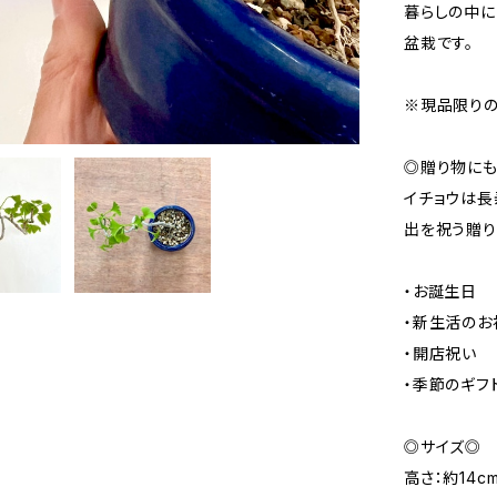
暮らしの中に
盆栽です。
※現品限りの
◎贈り物に
イチョウは長
出を祝う贈り
・お誕生日
・新生活のお
・開店祝い
・季節のギフ
◎サイズ◎
高さ：約14c