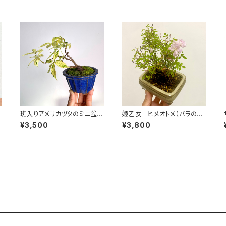
斑入りアメリカヅタのミニ盆栽
姫乙女 ヒメオトメ（バラのミ
約
｜高さ 約15cm
ニ盆栽）白長方鉢｜高さ 約18
¥3,500
¥3,800
cm