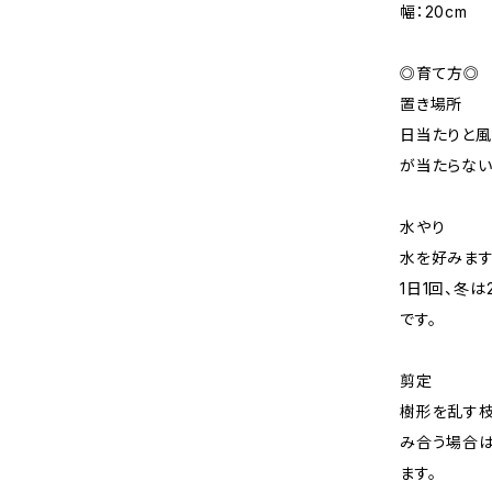
幅：20cm
◎育て方◎
置き場所
日当たりと風
が当たらない
水やり
水を好みます
1日1回、冬
です。
剪定
樹形を乱す枝
み合う場合は
ます。