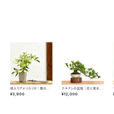
斑入りアメリカヅタ｜葉の模
クチナシの盆栽｜花と実を楽
様を楽しむ盆栽｜高さ約23c
しむ｜高さ約20cm
¥3,900
¥12,000
m