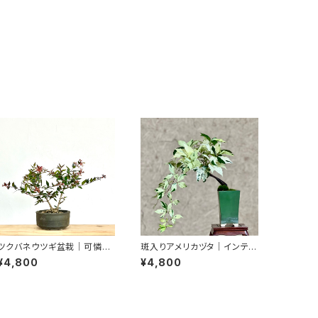
ツクバネウツギ盆栽｜可憐な
斑入りアメリカヅタ｜インテリ
花を楽しむ一点物｜高さ約25
アを楽しむ盆栽｜高さ約16c
¥4,800
¥4,800
cm
m