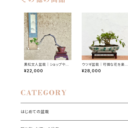
その他の商品
黒松文人盆栽｜ショップやギ
ウツギ盆栽｜可憐な花を楽し
ャラリーの空間演出に｜高さ
む一点物（鉢は文山）｜高さ
¥22,000
¥28,000
約25cm
17cm
CATEGORY
はじめての盆栽