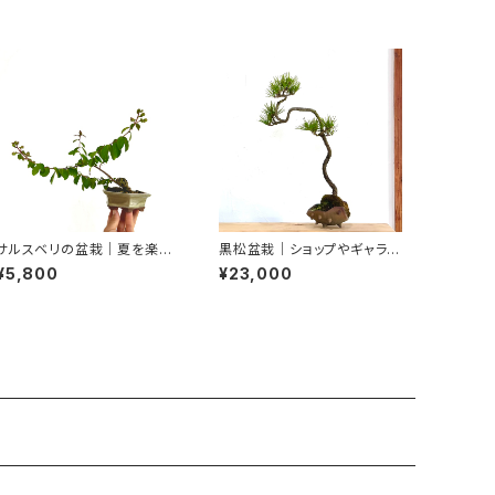
サルスベリの盆栽｜夏を楽し
黒松盆栽｜ショップやギャラリ
む一点物｜高さ約20cm
ーの空間演出に｜高さ約48c
¥5,800
¥23,000
m