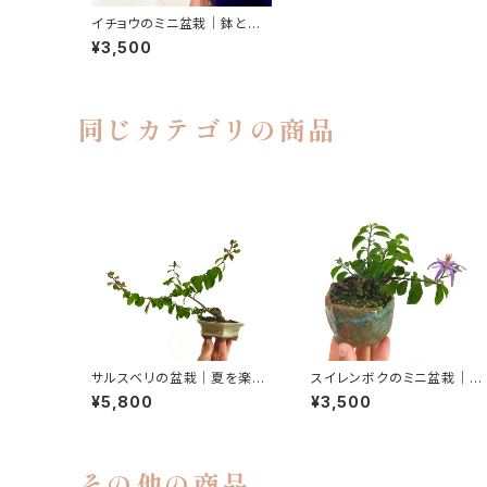
イチョウのミニ盆栽｜鉢との
コントラストを楽しむ一点物｜
¥3,500
高さ約14cm
同じカテゴリの商品
サルスベリの盆栽｜夏を楽し
スイレンボクのミニ盆栽｜花
む一点物｜高さ約20cm
を楽しむ一点物｜高さ約10c
¥5,800
¥3,500
m