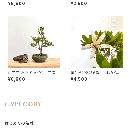
らかな花｜育てやすい山野草｜
¥6,800
¥2,500
高さ25cm
白丁花（ハクチョウゲ）｜花満開
蕾付きツツジ盆栽｜これから楽
の一点物｜高さ約25cm
しむ一点物｜高さ約21cm
¥6,800
¥4,500
CATEGORY
はじめての盆栽