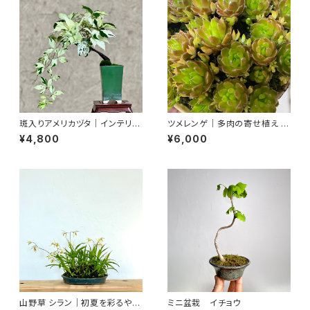
斑入りアメリカヅタ｜インテリア
ツメレンゲ｜多肉の寄せ植え 一
を楽しむ盆栽｜高さ約16cm
点物｜直径約12cm
¥4,800
¥6,000
山野草 シラン｜初夏を彩るやわ
ミニ盆栽 イチョウ