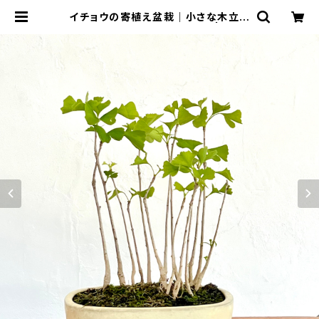
イチョウの寄植え盆栽｜小さな木立を
楽しむ一点物｜高さ約30cm | BON
SAI Labo ウェブショップ