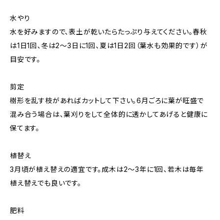
水やり
水を好みますので、表土が乾いたらたっぷり与えてください。春秋
は1日1回、冬は2～3日に1回、夏は1日2回（葉水も効果的です）が
目安です。
剪定
樹形を乱す枝があればカットして下さい。6月ごろに葉が旺盛で
混み合う場合は、葉刈りをして全体的に透かしてあげると健康に
保てます。
植替え
3月頃が植え替えの適宜です。成木は2〜3年に1回、若木は毎年
植え替えでも良いです。
肥料