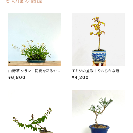
その他の商品
山野草 シラン｜初夏を彩るやわ
モミジの盆栽｜やわらかな新緑
らかな花｜育てやすい山野草｜
を楽しむ一点物｜高さ約26cm
¥6,800
¥4,200
高さ25cm