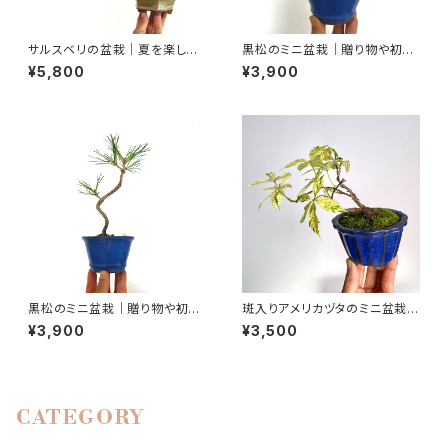
サルスベリの盆栽｜夏を楽しむ
黒松のミニ盆栽｜贈り物や初心
一点物｜高さ約20cm
者さん向け｜高さ約19cm
¥5,800
¥3,900
黒松のミニ盆栽｜贈り物や初心
斑入りアメリカヅタのミニ盆栽｜
者さん向け｜高さ約25cm
高さ 約15cm
¥3,900
¥3,500
CATEGORY