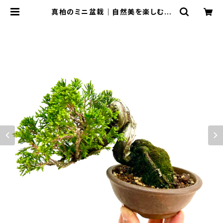
真柏のミニ盆栽｜自然美を楽しむ一
鉢｜高さ約14cm | BONSAI Labo
ウェブショップ