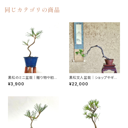
同じカテゴリの商品
黒松のミニ盆栽｜贈り物や初心
黒松文人盆栽｜ショップやギャラ
者さん向け｜高さ約25cm
リーの空間演出に｜高さ約25c
¥3,900
¥22,000
m