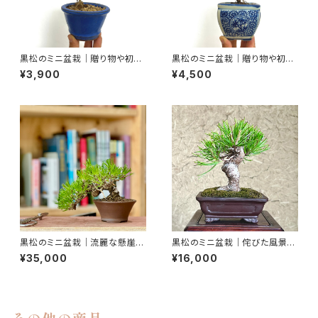
黒松のミニ盆栽｜贈り物や初心
黒松のミニ盆栽｜贈り物や初心
者さん向け｜高さ約19cm
者さん向け｜高さ約22cm
¥3,900
¥4,500
黒松のミニ盆栽｜流麗な懸崖を
黒松のミニ盆栽｜侘びた風景を
楽しむ一鉢｜高さ約15cm
映す一点物｜高さ約17cm
¥35,000
¥16,000