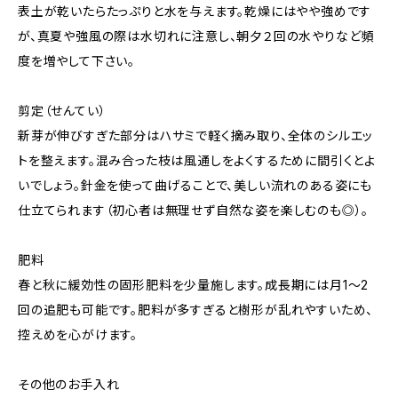
表土が乾いたらたっぷりと水を与えます。乾燥にはやや強めです
が、真夏や強風の際は水切れに注意し、朝夕２回の水やりなど頻
度を増やして下さい。
剪定（せんてい）
新芽が伸びすぎた部分はハサミで軽く摘み取り、全体のシルエッ
トを整えます。混み合った枝は風通しをよくするために間引くとよ
いでしょう。針金を使って曲げることで、美しい流れのある姿にも
仕立てられます（初心者は無理せず自然な姿を楽しむのも◎）。
肥料
春と秋に緩効性の固形肥料を少量施します。成長期には月1〜2
回の追肥も可能です。肥料が多すぎると樹形が乱れやすいため、
控えめを心がけます。
その他のお手入れ