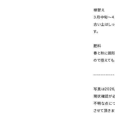
植替え
３月中旬〜４
古い土はしっ
す。
肥料
春と秋に固
ので控えても
------------
写真は202
現状確認が必
不明な点につ
させて頂きま