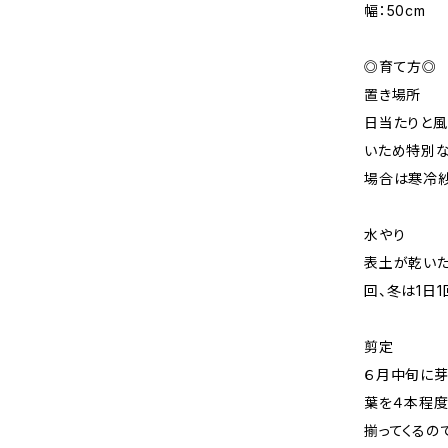
幅：50cm
◎育て方◎
置き場所
日当たりと風
いため特別な
場合は寒冷紗
水やり
表土が乾いた
回、冬は1日
剪定
６月中旬に芽
葉を４本程度
揃ってくるの