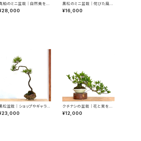
真柏のミニ盆栽｜自然美を楽
黒松のミニ盆栽｜侘びた風景
しむ一鉢｜高さ約14cm
を映す一点物｜高さ約17cm
¥28,000
¥16,000
黒松盆栽｜ショップやギャラリ
クチナシの盆栽｜花と実を楽
ーの空間演出に｜高さ約48c
しむ｜高さ約20cm
¥23,000
¥12,000
m