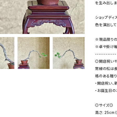
を生み出しま
ショップディ
色を演出して
※現品限り
※卓や掛け
------------
◎開店祝い
常緑の松は長
格のある贈り
・開店祝い、
・お誕生日
◎サイズ◎
高さ: 25cm