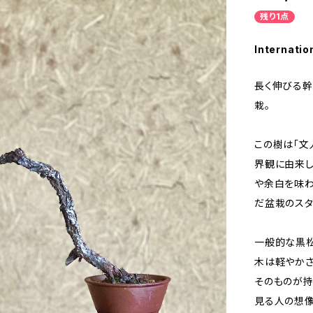
残り1点
Internatio
長く伸びる
栽。
この樹は「文
界観に由来し
や余白を味わ
だ盆栽のスタ
一般的な黒
木は軽やかさ
そのものが持
見る人の想