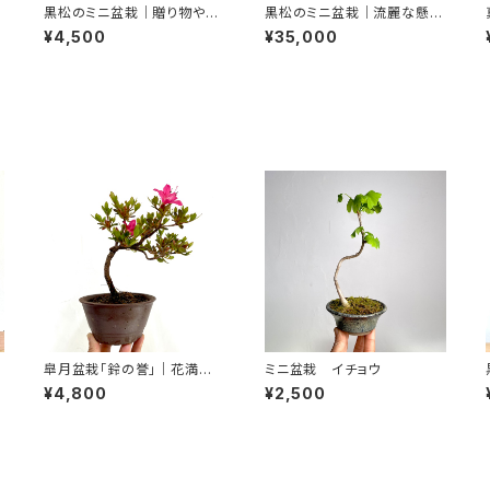
黒松のミニ盆栽｜贈り物や初
黒松のミニ盆栽｜流麗な懸崖
心者さん向け｜高さ約22cm
を楽しむ一鉢｜高さ約15cm
¥4,500
¥35,000
皐月盆栽「鈴の誉」｜花満開・
ミニ盆栽 イチョウ
蕾付きの一点物｜高さ約20c
¥4,800
¥2,500
m