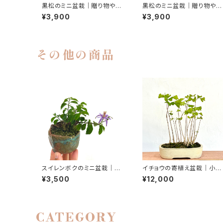
黒松のミニ盆栽｜贈り物や初
黒松のミニ盆栽｜贈り物や初
心者さん向け｜高さ約25cm
心者さん向け｜高さ約19cm
¥3,900
¥3,900
その他の商品
スイレンボクのミニ盆栽｜花
イチョウの寄植え盆栽｜小さ
を楽しむ一点物｜高さ約10c
な木立を楽しむ一点物｜高さ
¥3,500
¥12,000
m
約30cm
CATEGORY