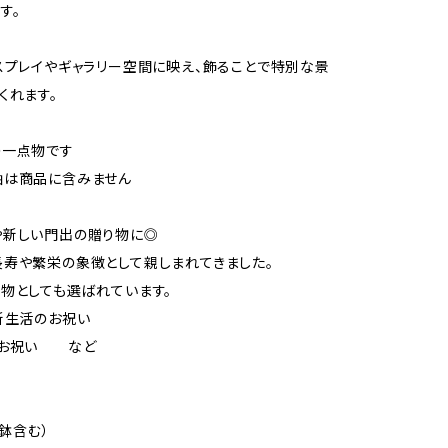
す。
スプレイやギャラリー空間に映え、飾ることで特別な景
くれます。
の一点物です
軸は商品に含みません
や新しい門出の贈り物に◎
寿や繁栄の象徴として親しまれてきました。
物としても選ばれています。
新生活のお祝い
のお祝い など
（鉢含む）