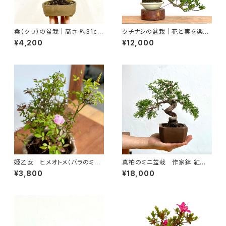
桑（クワ）の盆栽｜高さ 約31cm
クチナシの盆栽｜花と実を楽し
幅25cm
む｜高さ約20cm
¥4,200
¥12,000
姫乙女 ヒメオトメ（バラのミニ
真柏のミニ盆栽 作家鉢 紅小
盆栽）手びねり鉢｜高さ 約18c
林｜高さ 約20cm
¥3,800
¥18,000
m