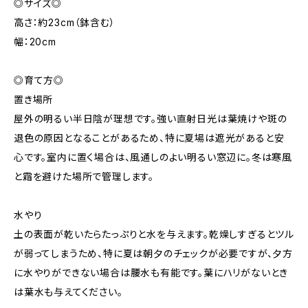
◎サイズ◎
高さ：約23cm（鉢含む）
幅：20cm
◎育て方◎
置き場所
屋外の明るい半日陰が理想です。強い直射日光は葉焼けや斑の
退色の原因となることがあるため、特に夏場は遮光があると安
心です。室内に置く場合は、風通しのよい明るい窓辺に。冬は寒風
と霜を避けた場所で管理します。
水やり
土の表面が乾いたらたっぷりと水を与えます。乾燥しすぎるとツル
が弱ってしまうため、特に夏は朝夕のチェックが必要ですが、夕方
に水やりができない場合は腰水も有能です。葉にハリがないとき
は葉水も与えてください。