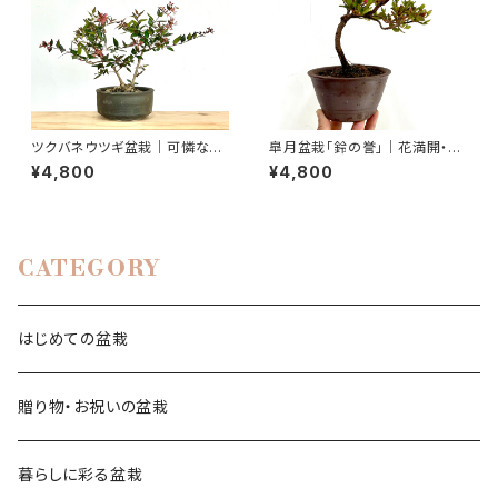
ツクバネウツギ盆栽｜可憐な花
皐月盆栽「鈴の誉」｜花満開・蕾
を楽しむ一点物｜高さ約25cm
付きの一点物｜高さ約20cm
¥4,800
¥4,800
CATEGORY
はじめての盆栽
贈り物・お祝いの盆栽
暮らしに彩る盆栽