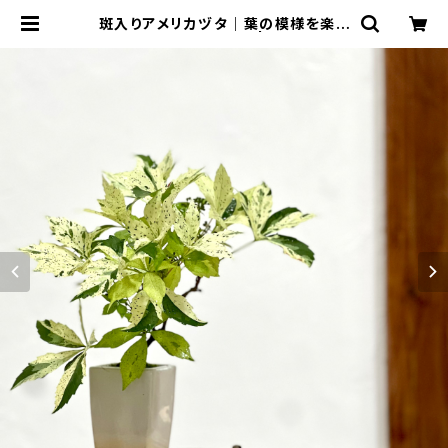
斑入りアメリカヅタ｜葉の模様を楽し
む盆栽｜高さ約23cm | BONSAI L
abo ウェブショップ